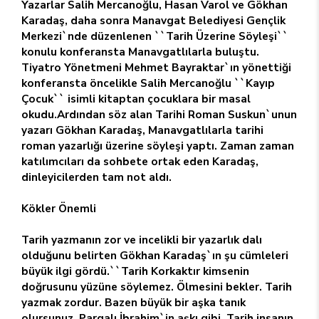
Yazarlar Salih Mercanoğlu, Hasan Varol ve Gökhan
Karadaş, daha sonra Manavgat Belediyesi Gençlik
Merkezi`nde düzenlenen ``Tarih Üzerine Söyleşi``
konulu konferansta Manavgatlılarla buluştu.
Tiyatro Yönetmeni Mehmet Bayraktar`ın yönettiği
konferansta öncelikle Salih Mercanoğlu ``Kayıp
Çocuk`` isimli kitaptan çocuklara bir masal
okudu.Ardından söz alan Tarihi Roman Suskun`unun
yazarı Gökhan Karadaş, Manavgatlılarla tarihi
roman yazarlığı üzerine söyleşi yaptı. Zaman zaman
katılımcıları da sohbete ortak eden Karadaş,
dinleyicilerden tam not aldı.
Kökler Önemli
Tarih yazmanın zor ve incelikli bir yazarlık dalı
olduğunu belirten Gökhan Karadaş`ın şu cümleleri
büyük ilgi gördü.``Tarih Korkaktır kimsenin
doğrusunu yüzüne söylemez. Ölmesini bekler. Tarih
yazmak zordur. Bazen büyük bir aşka tanık
olursunuz. Pargalı İbrahim`in aşkı gibi. Tarih insanın