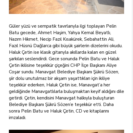
Güler yüzü ve sempatik tavırlarıyla ilgi toplayan Pelin
Batu gecede, Ahmet Haşim, Yahya Kemal Beyatlı,
Nazım Hikmet, Necip Fazıl Kısakürek, Sebahattin Ali,
Fazıl Hüsnü Dağlarca gibi büyük şairlerin dizelerini okudu.
Haluk Çetin ise klasik gitarıyla akıllarda kalan en güzel
şarkıları seslendirdi. Gece sonunda Pelin Batu ve Haluk
Çetin ikilisine teşekkür çiçeğini CHP İlçe Başkanı Aliye
Coşar sundu. Manavgat Belediye Başkanı Şükrü Sözen,
şiir dolu unutulmaz bir akşam yaşattıkları için ikiliye
teşekkür ederken, Haluk Çetin ise, Manavgat’a her
geldiğinde Manavgatlılarla buluşmaktan keyif aldığını dile
getirdi. Çetin, kendisini Manavgat halkıyla buluşturan
Belediye Başkanı Şükrü Sözen’e teşekkür etti. Daha
sonra Pelin Batu ve Haluk Çetin, CD ve kitaplarını
imzaladı.