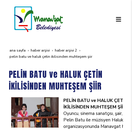
ana sayfa
haber arşivi
haber arşivi 2
peli̇n batu ve haluk çeti̇n i̇ki̇li̇si̇nden muhteşem şi̇i̇r
PELİN BATU ve HALUK ÇETİN
İKİLİSİNDEN MUHTEŞEM ŞİİR
PELİN BATU ve HALUK ÇETİN
İKİLİSİNDEN MUHTEŞEM ŞİİR Dİ
Oyuncu, sinema sanatçısı, şair, tv p
Pelin Batu ile müzisyen Haluk Çet
organizasyonunda Manavgat halkıy