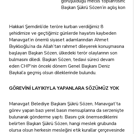
görüşüldüğü meclis toplantısında 9
Başkan Şükrü Sözen’in açılış konuş
Hakkari Şemdinli’de teröre kurban verdiğimiz 8
şehidimize ve geçtiğimiz günlerde hayatını kaybeden
Manavgat’ın önemli siyaset adamlarından Ahmet
Bıyıklıoğlu’na da Allah’tan rahmet dileyerek konuşmasına
başlayan Başkan Sözen, ülkedeki terör olaylarının son
bulmasını diledi. Başkan Sözen, tedavi süreci devam
eden CHP’nin önceki dönem Genel Başkanı Deniz
Baykal’a geçmiş olsun dileklerinde bulundu.
GÖREVİNİ LAYIKIYLA
YAPANLARA SÖZÜMÜZ YOK
Manavgat Belediye Başkanı Şükrü Sözen, Manavgat’ta
görev yapan bazı yerel basın mensuplarına da serzenişte
bulunarak gönderme yaptı. Basını çok önemsediklerini
belirten Başkan Şükrü Sözen, hangi meslek grubunda
olursa olsun herkesin mesleğini etik kurallar çerçevesinde