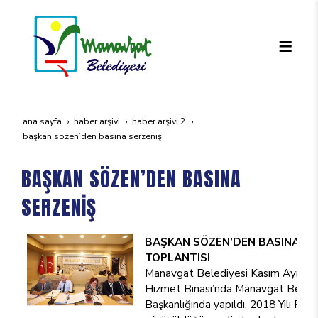
ana sayfa
haber arşivi
haber arşivi 2
başkan sözen’den basina serzeni̇ş
BAŞKAN SÖZEN’DEN BASINA
SERZENİŞ
BAŞKAN SÖZEN’DEN
BASINA SE
TOPLANTISI
Manavgat Belediyesi Kasım Ayı Mecl
Hizmet Binası’nda Manavgat Beledi
Başkanlığında yapıldı. 2018 Yılı Pe