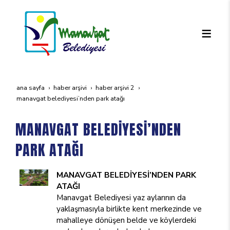
ana sayfa
haber arşivi
haber arşivi 2
manavgat beledi̇yesi̇’nden park ataği
MANAVGAT BELEDİYESİ’NDEN
PARK ATAĞI
MANAVGAT BELEDİYESİ’NDEN PARK
ATAĞI
Manavgat Belediyesi yaz aylarının da
yaklaşmasıyla birlikte kent merkezinde ve
mahalleye dönüşen belde ve köylerdeki