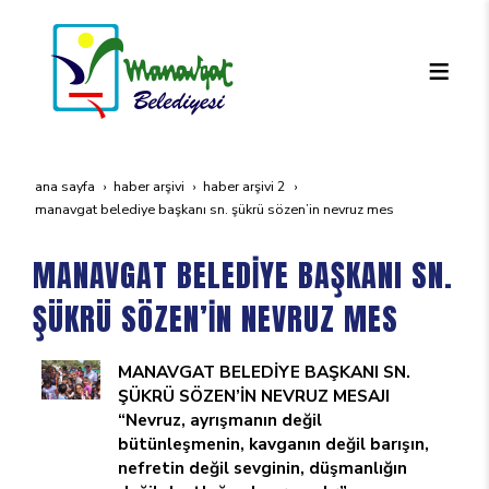
ana sayfa
haber arşivi
haber arşivi 2
manavgat beledi̇ye başkani sn. şükrü sözen’i̇n nevruz mes
MANAVGAT BELEDİYE BAŞKANI SN.
ŞÜKRÜ SÖZEN’İN NEVRUZ MES
MANAVGAT BELEDİYE BAŞKANI SN.
ŞÜKRÜ SÖZEN’İN NEVRUZ MESAJI
“Nevruz, ayrışmanın değil
bütünleşmenin, kavganın değil barışın,
nefretin değil sevginin, düşmanlığın