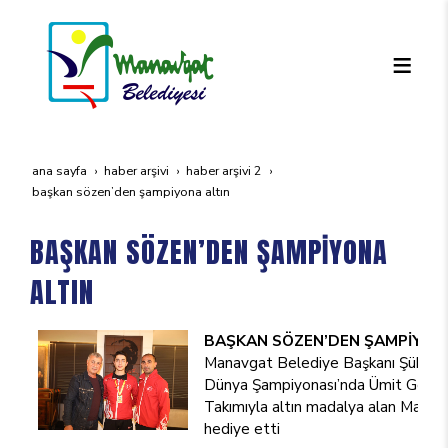
ana sayfa
haber arşivi
haber arşivi 2
başkan sözen’den şampi̇yona altin
BAŞKAN SÖZEN’DEN ŞAMPİYONA
ALTIN
BAŞKAN SÖZEN’DEN
ŞAMPİYONA
Manavgat Belediye Başkanı Şükrü Sö
Dünya Şampiyonası’nda Ümit Genç ve
Takımıyla altın madalya alan Manavg
hediye etti