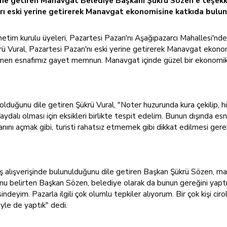
rine getiren Manavgat Belediye Başkanı Şükrü Sözen'e teşekk
 eski yerine getirerek Manavgat ekonomisine katkıda bulund
tim kurulu üyeleri, Pazartesi Pazarı'nı Aşağıpazarcı Mahallesi'nd
ü Vural, Pazartesi Pazarı'nı eski yerine getirerek Manavgat ekon
rağmen esnafımız gayet memnun. Manavgat içinde güzel bir ekonomik 
olduğunu dile getiren Şükrü Vural, "Noter huzurunda kura çekilip, 
faydalı olması için eksikleri birlikte tespit edelim. Bunun dışında e
nı açmak gibi, turisti rahatsız etmemek gibi dikkat edilmesi gerekli
alışverişinde bulunulduğunu dile getiren Başkan Şükrü Sözen, manev
u belirten Başkan Sözen, belediye olarak da bunun gereğini yaptıkla
ndeyim. Pazarla ilgili çok olumlu tepkiler alıyorum. Bir çok kişi ciro
Öyle de yaptık" dedi.