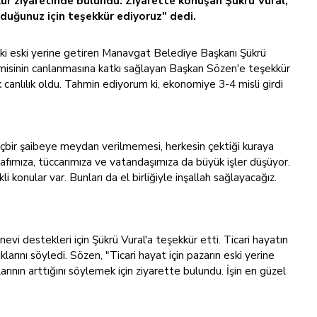
ür ziyaretinde bulundu. Ziyarette konuşan Şükrü Vural,
uğunuz için teşekkür ediyoruz" dedi.
eki eski yerine getiren Manavgat Belediye Başkanı Şükrü
omisinin canlanmasına katkı sağlayan Başkan Sözen'e teşekkür
canlılık oldu. Tahmin ediyorum ki, ekonomiye 3-4 misli girdi
hiçbir şaibeye meydan verilmemesi, herkesin çektiği kuraya
snafımıza, tüccarımıza ve vatandaşımıza da büyük işler düşüyor.
 konular var. Bunları da el birliğiyle inşallah sağlayacağız.
i destekleri için Şükrü Vural'a teşekkür etti. Ticari hayatın
rını söyledi. Sözen, "Ticari hayat için pazarın eski yerine
larının arttığını söylemek için ziyarette bulundu. İşin en güzel