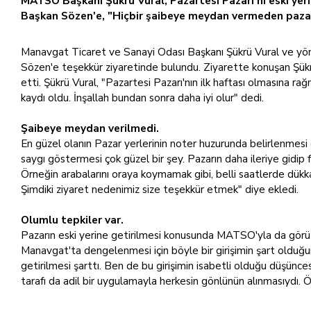
MATSO Başkanı Şükrü Vural, Pazartesi Pazarı'nı eski ye
Başkan Sözen'e, "Hiçbir şaibeye meydan vermeden pazarı
Manavgat Ticaret ve Sanayi Odası Başkanı Şükrü Vural ve yöne
Sözen'e teşekkür ziyaretinde bulundu. Ziyarette konuşan Şükr
etti. Şükrü Vural, "Pazartesi Pazarı'nın ilk haftası olmasına 
kaydı oldu. İnşallah bundan sonra daha iyi olur" dedi.
Şaibeye meydan verilmedi.
En güzel olanın Pazar yerlerinin noter huzurunda belirlenmesi 
saygı göstermesi çok güzel bir şey. Pazarın daha ileriye gidip 
Örneğin arabalarını oraya koymamak gibi, belli saatlerde dükkanı
Şimdiki ziyaret nedenimiz size teşekkür etmek" diye ekledi.
Olumlu tepkiler var.
Pazarın eski yerine getirilmesi konusunda MATSO'yla da görüş 
Manavgat'ta dengelenmesi için böyle bir girişimin şart olduğun
getirilmesi şarttı. Ben de bu girişimin isabetli olduğu düşüncesi
tarafı da adil bir uygulamayla herkesin gönlünün alınmasıydı. 