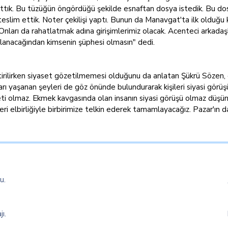
ulattık. Bu tüzüğün öngördüğü şekilde esnaftan dosya istedik. Bu 
 teslim ettik. Noter çekilişi yaptı. Bunun da Manavgat'ta ilk oldu
ları da rahatlatmak adına girişimlerimiz olacak. Acenteci arkadaşlar
ğlanacağından kimsenin şüphesi olmasın" dedi.
etirilirken siyaset gözetilmemesi olduğunu da anlatan Şükrü Sözen, 
ataları yaşanan şeyleri de göz önünde bulundurarak kişileri siyasi g
yaseti olmaz. Ekmek kavgasında olan insanın siyasi görüşü olmaz d
i elbirliğiyle birbirimize telkin ederek tamamlayacağız. Pazar'ın da
u.
ı.