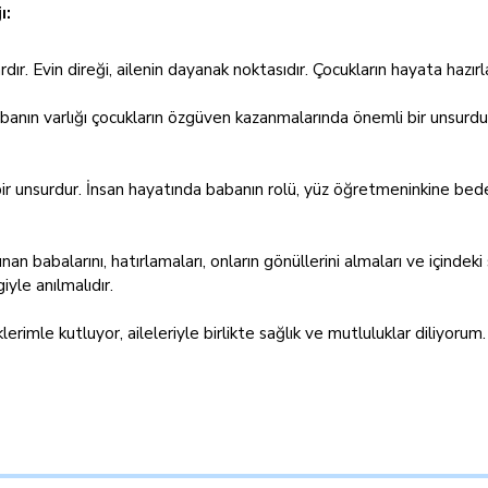
ı:
dır. Evin direği, ailenin dayanak noktasıdır. Çocukların hayata haz
nın varlığı çocukların özgüven kazanmalarında önemli bir unsurdur. B
ir unsurdur. İnsan hayatında babanın rolü, yüz öğretmeninkine be
unan babalarını, hatırlamaları, onların gönüllerini almaları ve içinde
iyle anılmalıdır.
rimle kutluyor, aileleriyle birlikte sağlık ve mutluluklar diliyorum.