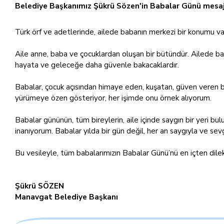
Belediye Başkanımız Şükrü Sözen'in Babalar Günü mesaj
Türk örf ve adetlerinde, ailede babanın merkezi bir konumu var
Aile anne, baba ve çocuklardan oluşan bir bütündür. Ailede baba
hayata ve geleceğe daha güvenle bakacaklardır.
Babalar, çocuk açısından himaye eden, kuşatan, güven veren b
yürümeye özen gösteriyor, her işimde onu örnek alıyorum.
Babalar gününün, tüm bireylerin, aile içinde saygın bir yeri bul
inanıyorum. Babalar yılda bir gün değil, her an saygıyla ve sevg
Bu vesileyle, tüm babalarımızın Babalar Günü’nü en içten dilekle
Şükrü SÖZEN
Manavgat Belediye Başkanı