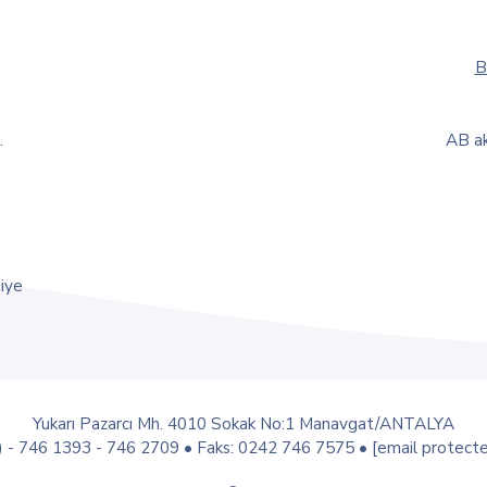
.
B
.
AB ak
iye
Yukarı Pazarcı Mh. 4010 Sokak No:1 Manavgat/ANTALYA
) - 746 1393 - 746 2709 • Faks: 0242 746 7575 •
[email protect