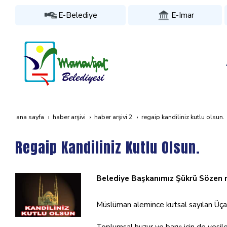
E-Belediye
E-Imar
ana sayfa
haber arşivi
haber arşivi 2
regaip kandiliniz kutlu olsun.
Regaip Kandiliniz Kutlu Olsun.
Belediye Başkanımız Şükrü Sözen m
Müslüman alemince kutsal sayılan Üçayl
Toplumsal huzur ve barış için de vesi