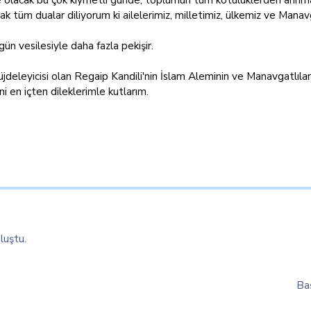
k tüm dualar diliyorum ki ailelerimiz, milletimiz, ülkemiz ve Manavg
n vesilesiyle daha fazla pekişir.
leyicisi olan Regaip Kandili'nin İslam Aleminin ve Manavgatlılar içi
ni en içten dileklerimle kutlarım.
luştu.
Ba