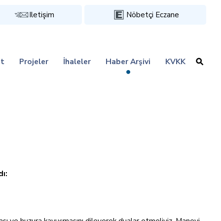
Iletişim
Nöbetçi Eczane
t
Projeler
İhaleler
Haber Arşivi
KVKK
ı:
ası ve huzura kavuşmasını dileyerek dualar etmeliyiz. Manevi