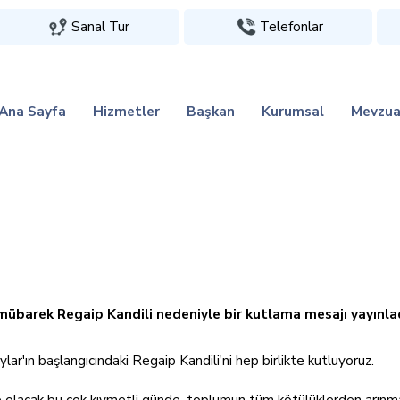
Sanal Tur
Telefonlar
Ana Sayfa
Hizmetler
Başkan
Kurumsal
Mevzua
übarek Regaip Kandili nedeniyle bir kutlama mesajı yayınlad
ar'ın başlangıcındaki Regaip Kandili'ni hep birlikte kutluyoruz.
le olacak bu çok kıymetli günde, toplumun tüm kötülüklerden arınm