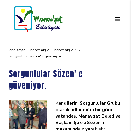
ana sayfa
haber arşivi
haber arşivi 2
sorgunlular sözen' e güveniyor.
Sorgunlular Sözen' e
güveniyor.
Kendilerini Sorgunlular Grubu
olarak adlandıran bir grup
vatandaş, Manavgat Belediye
Başkanı Şükrü Sözen' i
makamında ziyaret etti