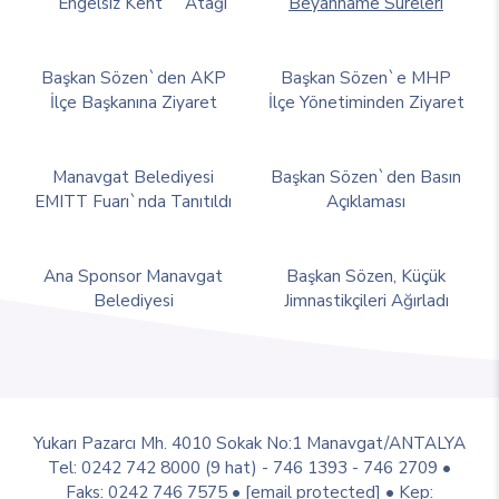
``Engelsiz Kent`` Atağı
Beyanname Süreleri
Başkan Sözen`den AKP
Başkan Sözen`e MHP
İlçe Başkanına Ziyaret
İlçe Yönetiminden Ziyaret
Manavgat Belediyesi
Başkan Sözen`den Basın
EMITT Fuarı`nda Tanıtıldı
Açıklaması
Ana Sponsor Manavgat
Başkan Sözen, Küçük
Belediyesi
Jimnastikçileri Ağırladı
Yukarı Pazarcı Mh. 4010 Sokak No:1 Manavgat/ANTALYA
Tel: 0242 742 8000 (9 hat) - 746 1393 - 746 2709 •
Faks: 0242 746 7575 •
[email protected]
• Kep: