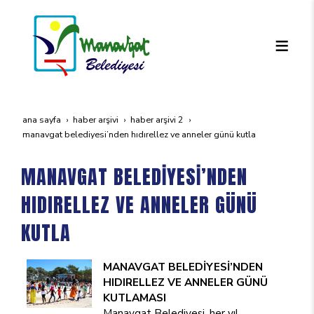
ana sayfa
haber arşivi
haber arşivi 2
manavgat beledi̇yesi̇’nden hidirellez ve anneler günü kutla
MANAVGAT BELEDİYESİ’NDEN
HIDIRELLEZ VE ANNELER GÜNÜ
KUTLA
MANAVGAT BELEDİYESİ’NDEN
HIDIRELLEZ VE ANNELER GÜNÜ
KUTLAMASI
Manavgat Belediyesi, her yıl