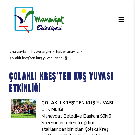
ana sayfa
haber arşivi
haber arşivi 2
çolakli kreş’ten kuş yuvasi etki̇nli̇ği̇
ÇOLAKLI KREŞ’TEN KUŞ YUVASI
ETKİNLİĞİ
ÇOLAKLI KREŞ’TEN KUŞ YUVASI
ETKİNLİĞİ
Manavgat Belediye Başkanı Şükrü
Sözen’in en önemli eğitim
ataklarından biri olan Çolaklı Kreş