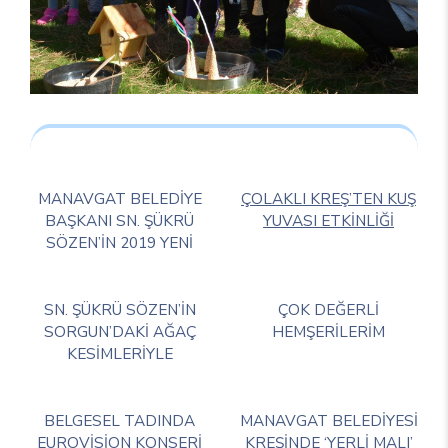
MANAVGAT BELEDİYE
ÇOLAKLI KREŞ’TEN KUŞ
BAŞKANI SN. ŞÜKRÜ
YUVASI ETKİNLİĞİ
SÖZEN’İN 2019 YENİ
SN. ŞÜKRÜ SÖZEN’İN
ÇOK DEĞERLİ
SORGUN’DAKİ AĞAÇ
HEMŞERİLERİM
KESİMLERİYLE
BELGESEL TADINDA
MANAVGAT BELEDİYESİ
EUROVİSİON KONSERİ
KREŞİNDE ‘YERLİ MALI’