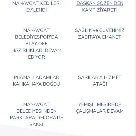
MANAVGAT KEDİLERİ
BAŞKAN SÖZEN'DEN
EV’LENDİ
KAMP ZİYARETİ
MANAVGAT
SAĞLIK ve GÜVENİMİZ
BELEDİYESPOR'DA
ZABITAYA EMANET
PLAY OFF
HAZIRLIKLARI DEVAM
EDİYOR
PİJAMALI ADAMLAR
SARILAR'A HİZMET
KAHKAHAYA BOĞDU
ATAĞI
MANAVGAT
YEMİŞLİ MESİRE’DE
BELEDİYESİ’NDEN
ÇALIŞMALAR DEVAM
PARKLARA DEKORATİF
SAKSI