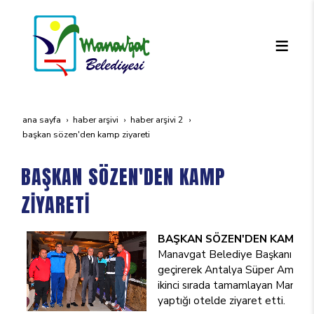
ana sayfa
haber arşivi
haber arşivi 2
başkan sözen'den kamp zi̇yareti̇
BAŞKAN SÖZEN'DEN KAMP
ZİYARETİ
BAŞKAN SÖZEN'DEN KAMP Zİ
Manavgat Belediye Başkanı Şükrü
geçirerek Antalya Süper Amatö
ikinci sırada tamamlayan Manavg
yaptığı otelde ziyaret etti.