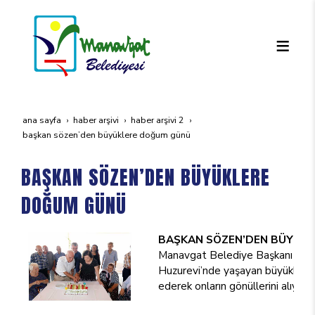
ana sayfa
haber arşivi
haber arşivi 2
başkan sözen’den büyüklere doğum günü
BAŞKAN SÖZEN’DEN BÜYÜKLERE
DOĞUM GÜNÜ
BAŞKAN SÖZEN’DEN BÜYÜK
Manavgat Belediye Başkanı Şükr
Huzurevi’nde yaşayan büyükleri, ö
ederek onların gönüllerini alıyor.