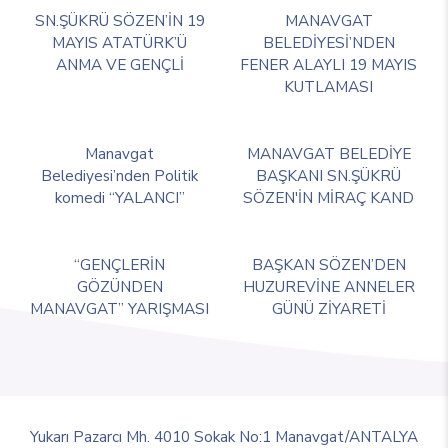
SN.ŞÜKRÜ SÖZEN’İN 19
MANAVGAT
MAYIS ATATÜRK’Ü
BELEDİYESİ’NDEN
ANMA VE GENÇLİ
FENER ALAYLI 19 MAYIS
KUTLAMASI
Manavgat
MANAVGAT BELEDİYE
Belediyesi’nden Politik
BAŞKANI SN.ŞÜKRÜ
komedi “YALANCI”
SÖZEN'İN MİRAÇ KAND
“GENÇLERİN
BAŞKAN SÖZEN’DEN
GÖZÜNDEN
HUZUREVİNE ANNELER
MANAVGAT” YARIŞMASI
GÜNÜ ZİYARETİ
Yukarı Pazarcı Mh. 4010 Sokak No:1 Manavgat/ANTALYA