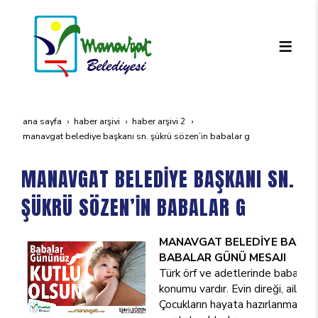
ana sayfa
haber arşivi
haber arşivi 2
manavgat beledi̇ye başkani sn. şükrü sözen’i̇n babalar g
MANAVGAT BELEDİYE BAŞKANI SN.
ŞÜKRÜ SÖZEN’İN BABALAR G
MANAVGAT BELEDİYE BAŞKAN
BABALAR GÜNÜ MESAJI
Türk örf ve adetlerinde babalarımı
konumu vardır. Evin direği, aileni
Çocukların hayata hazırlanmasın