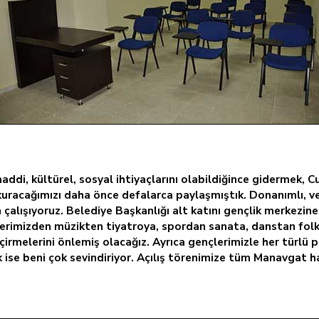
di, kültürel, sosyal ihtiyaçlarını olabildiğince gidermek, C
uracağımızı daha önce defalarca paylaşmıştık. Donanımlı, ver
 çalışıyoruz. Belediye Başkanlığı alt katını gençlik merkezin
rimizden müzikten tiyatroya, spordan sanata, danstan folklo
çirmelerini önlemiş olacağız. Ayrıca gençlerimizle her türlü
ise beni çok sevindiriyor. Açılış törenimize tüm Manavgat hal