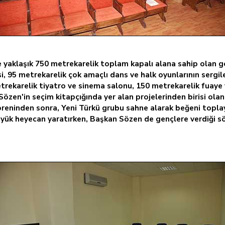
e yaklaşık 750 metrekarelik toplam kapalı alana sahip olan g
, 95 metrekarelik çok amaçlı dans ve halk oyunlarının sergil
etrekarelik tiyatro ve sinema salonu, 150 metrekarelik fuaye 
zen'in seçim kitapçığında yer alan projelerinden birisi olan 
öreninden sonra, Yeni Türkü grubu sahne alarak beğeni topl
 büyük heyecan yaratırken, Başkan Sözen de gençlere verdiği 