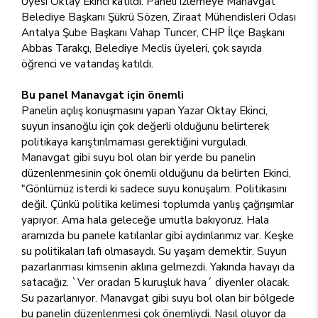
Üyesi Oktay Ekinci katıldı. Paneli izlemeye Manavgat
Belediye Başkanı Şükrü Sözen, Ziraat Mühendisleri Odası
Antalya Şube Başkanı Vahap Tuncer, CHP İlçe Başkanı
Abbas Tarakçı, Belediye Meclis üyeleri, çok sayıda
öğrenci ve vatandaş katıldı.
Bu panel Manavgat için önemli
Panelin açılış konuşmasını yapan Yazar Oktay Ekinci,
suyun insanoğlu için çok değerli olduğunu belirterek
politikaya karıştırılmaması gerektiğini vurguladı.
Manavgat gibi suyu bol olan bir yerde bu panelin
düzenlenmesinin çok önemli olduğunu da belirten Ekinci,
"Gönlümüz isterdi ki sadece suyu konuşalım. Politikasını
değil. Çünkü politika kelimesi toplumda yanlış çağrışımlar
yapıyor. Ama hala geleceğe umutla bakıyoruz. Hala
aramızda bu panele katılanlar gibi aydınlarımız var. Keşke
su politikaları lafı olmasaydı. Su yaşam demektir. Suyun
pazarlanması kimsenin aklına gelmezdi. Yakında havayı da
satacağız. `Ver oradan 5 kuruşluk hava´ diyenler olacak.
Su pazarlanıyor. Manavgat gibi suyu bol olan bir bölgede
bu panelin düzenlenmesi çok önemliydi. Nasıl oluyor da