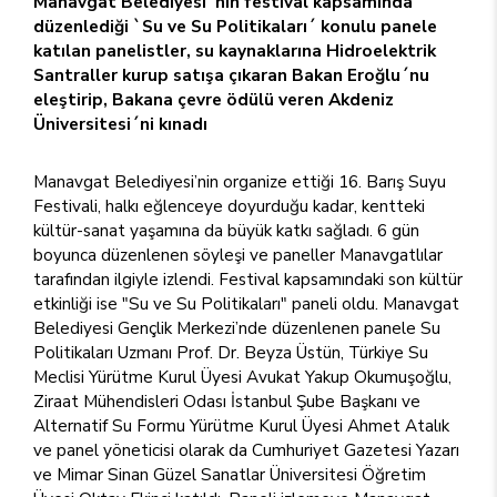
Manavgat Belediyesi´nin festival kapsamında
düzenlediği `Su ve Su Politikaları´ konulu panele
katılan panelistler, su kaynaklarına Hidroelektrik
Santraller kurup satışa çıkaran Bakan Eroğlu´nu
eleştirip, Bakana çevre ödülü veren Akdeniz
Üniversitesi´ni kınadı
Manavgat Belediyesi’nin organize ettiği 16. Barış Suyu
Festivali, halkı eğlenceye doyurduğu kadar, kentteki
kültür-sanat yaşamına da büyük katkı sağladı. 6 gün
boyunca düzenlenen söyleşi ve paneller Manavgatlılar
tarafından ilgiyle izlendi. Festival kapsamındaki son kültür
etkinliği ise "Su ve Su Politikaları" paneli oldu. Manavgat
Belediyesi Gençlik Merkezi’nde düzenlenen panele Su
Politikaları Uzmanı Prof. Dr. Beyza Üstün, Türkiye Su
Meclisi Yürütme Kurul Üyesi Avukat Yakup Okumuşoğlu,
Ziraat Mühendisleri Odası İstanbul Şube Başkanı ve
Alternatif Su Formu Yürütme Kurul Üyesi Ahmet Atalık
ve panel yöneticisi olarak da Cumhuriyet Gazetesi Yazarı
ve Mimar Sinan Güzel Sanatlar Üniversitesi Öğretim