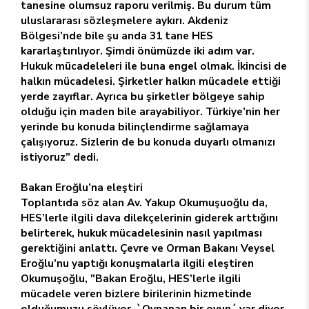
tanesine olumsuz raporu verilmiş. Bu durum tüm
uluslararası sözleşmelere aykırı. Akdeniz
Bölgesi’nde bile şu anda 31 tane HES
kararlaştırılıyor. Şimdi önümüzde iki adım var.
Hukuk mücadeleleri ile buna engel olmak. İkincisi de
halkın mücadelesi. Şirketler halkın mücadele ettiği
yerde zayıflar. Ayrıca bu şirketler bölgeye sahip
olduğu için maden bile arayabiliyor. Türkiye’nin her
yerinde bu konuda bilinçlendirme sağlamaya
çalışıyoruz. Sizlerin de bu konuda duyarlı olmanızı
istiyoruz” dedi.
Bakan Eroğlu’na eleştiri
Toplantıda söz alan Av. Yakup Okumuşuoğlu da,
HES’lerle ilgili dava dilekçelerinin giderek arttığını
belirterek, hukuk mücadelesinin nasıl yapılması
gerektiğini anlattı. Çevre ve Orman Bakanı Veysel
Eroğlu’nu yaptığı konuşmalarla ilgili eleştiren
Okumuşoğlu, "Bakan Eroğlu, HES’lerle ilgili
mücadele veren bizlere birilerinin hizmetinde
olduğumuzu söylüyor. `Oynanan bir oyun´ var diyor.