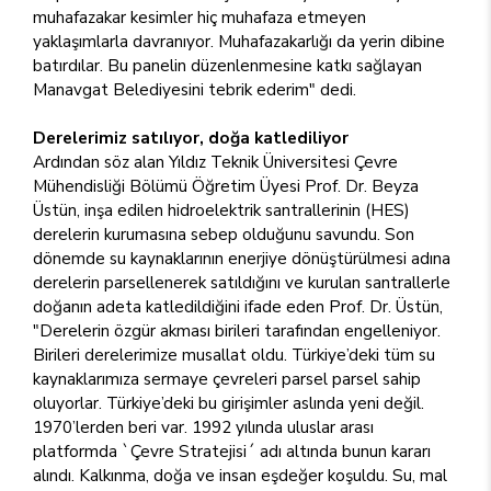
muhafazakar kesimler hiç muhafaza etmeyen
yaklaşımlarla davranıyor. Muhafazakarlığı da yerin dibine
batırdılar. Bu panelin düzenlenmesine katkı sağlayan
Manavgat Belediyesini tebrik ederim" dedi.
Derelerimiz satılıyor, doğa katlediliyor
Ardından söz alan Yıldız Teknik Üniversitesi Çevre
Mühendisliği Bölümü Öğretim Üyesi Prof. Dr. Beyza
Üstün, inşa edilen hidroelektrik santrallerinin (HES)
derelerin kurumasına sebep olduğunu savundu. Son
dönemde su kaynaklarının enerjiye dönüştürülmesi adına
derelerin parsellenerek satıldığını ve kurulan santrallerle
doğanın adeta katledildiğini ifade eden Prof. Dr. Üstün,
"Derelerin özgür akması birileri tarafından engelleniyor.
Birileri derelerimize musallat oldu. Türkiye’deki tüm su
kaynaklarımıza sermaye çevreleri parsel parsel sahip
oluyorlar. Türkiye’deki bu girişimler aslında yeni değil.
1970’lerden beri var. 1992 yılında uluslar arası
platformda `Çevre Stratejisi´ adı altında bunun kararı
alındı. Kalkınma, doğa ve insan eşdeğer koşuldu. Su, mal