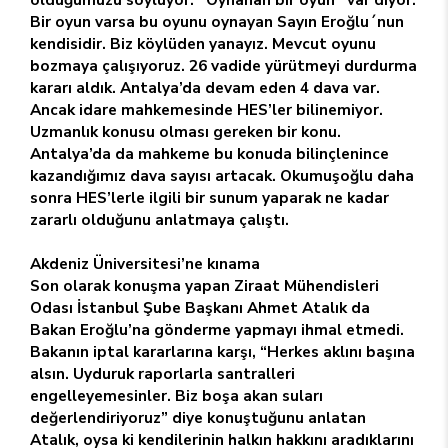
Bir oyun varsa bu oyunu oynayan Sayın Eroğlu´nun
kendisidir. Biz köylüden yanayız. Mevcut oyunu
bozmaya çalışıyoruz. 26 vadide yürütmeyi durdurma
kararı aldık. Antalya’da devam eden 4 dava var.
Ancak idare mahkemesinde HES’ler bilinemiyor.
Uzmanlık konusu olması gereken bir konu.
Antalya’da da mahkeme bu konuda bilinçlenince
kazandığımız dava sayısı artacak. Okumuşoğlu daha
sonra HES’lerle ilgili bir sunum yaparak ne kadar
zararlı olduğunu anlatmaya çalıştı.
Akdeniz Üniversitesi’ne kınama
Son olarak konuşma yapan Ziraat Mühendisleri
Odası İstanbul Şube Başkanı Ahmet Atalık da
Bakan Eroğlu’na gönderme yapmayı ihmal etmedi.
Bakanın iptal kararlarına karşı, “Herkes aklını başına
alsın. Uyduruk raporlarla santralleri
engelleyemesinler. Biz boşa akan suları
değerlendiriyoruz” diye konuştuğunu anlatan
Atalık, oysa ki kendilerinin halkın hakkını aradıklarını