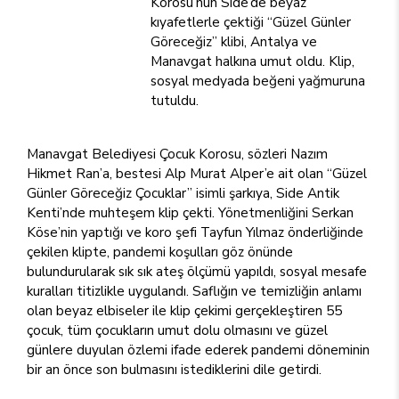
Korosu’nun Side’de beyaz
kıyafetlerle çektiği “Güzel Günler
Göreceğiz” klibi, Antalya ve
Manavgat halkına umut oldu. Klip,
sosyal medyada beğeni yağmuruna
tutuldu.
Manavgat Belediyesi Çocuk Korosu, sözleri Nazım
Hikmet Ran’a, bestesi Alp Murat Alper’e ait olan “Güzel
Günler Göreceğiz Çocuklar” isimli şarkıya, Side Antik
Kenti’nde muhteşem klip çekti. Yönetmenliğini Serkan
Köse’nin yaptığı ve koro şefi Tayfun Yılmaz önderliğinde
çekilen klipte, pandemi koşulları göz önünde
bulundurularak sık sık ateş ölçümü yapıldı, sosyal mesafe
kuralları titizlikle uygulandı. Saflığın ve temizliğin anlamı
olan beyaz elbiseler ile klip çekimi gerçekleştiren 55
çocuk, tüm çocukların umut dolu olmasını ve güzel
günlere duyulan özlemi ifade ederek pandemi döneminin
bir an önce son bulmasını istediklerini dile getirdi.