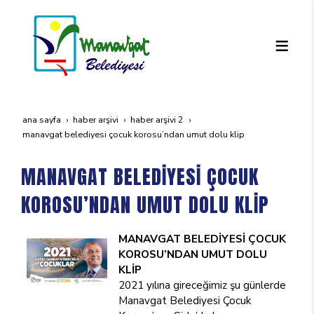
ana sayfa
haber arşivi
haber arşivi 2
manavgat beledi̇yesi̇ çocuk korosu’ndan umut dolu kli̇p
MANAVGAT BELEDİYESİ ÇOCUK
KOROSU’NDAN UMUT DOLU KLİP
MANAVGAT BELEDİYESİ
ÇOCUK
KOROSU’NDAN UMUT DOLU
KLİP
2021 yılına gireceğimiz şu günlerde
Manavgat Belediyesi Çocuk