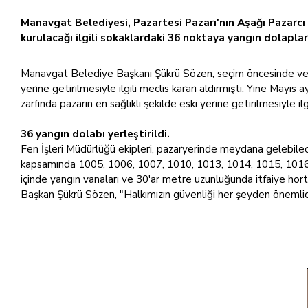
Manavgat Belediyesi, Pazartesi Pazarı'nın Aşağı Pazarcı M
kurulacağı ilgili sokaklardaki 36 noktaya yangın dolapları
Manavgat Belediye Başkanı Şükrü Sözen, seçim öncesinde verd
yerine getirilmesiyle ilgili meclis kararı aldırmıştı. Yine Mayıs 
zarfında pazarın en sağlıklı şekilde eski yerine getirilmesiyle 
36 yangın dolabı yerleştirildi.
Fen İşleri Müdürlüğü ekipleri, pazaryerinde meydana gelebilece
kapsamında 1005, 1006, 1007, 1010, 1013, 1014, 1015, 1016,
içinde yangın vanaları ve 30'ar metre uzunluğunda itfaiye hort
Başkan Şükrü Sözen, "Halkımızın güvenliği her şeyden önemlidir