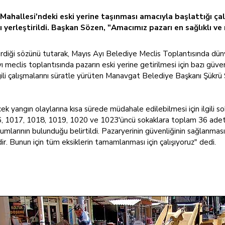
ahallesi'ndeki eski yerine taşınması amacıyla başlattığı çalı
 yerleştirildi. Başkan Sözen, "Amacımız pazarı en sağlıklı ve 
iği sözünü tutarak, Mayıs Ayı Belediye Meclis Toplantısında dünya
ayı meclis toplantısında pazarın eski yerine getirilmesi için bazı güv
ilgili çalışmalarını süratle yürüten Manavgat Belediye Başkanı Şükrü S
k yangın olaylarına kısa sürede müdahale edilebilmesi için ilgili so
 1017, 1018, 1019, 1020 ve 1023'üncü sokaklara toplam 36 adet "
umlarının bulunduğu belirtildi. Pazaryerinin güvenliğinin sağlanması
. Bunun için tüm eksiklerin tamamlanması için çalışıyoruz" dedi.