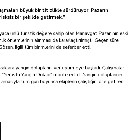
şmaları büyük bir titizlikle sürdürüyor. Pazarın
risksiz bir şekilde getirmek."
ca ünlü turistik değere sahip olan Manavgat Pazarı'nın eski
enlik önlemlerinin alınması da kararlaştırılmıştı. Geçen süre
özen, ilgili tüm birimlerini de seferber etti.
kaklara yangın dolaplarını yerleştirmeye başladı. Çalışmalar
Yerüstü Yangın Dolapı" monte edildi. Yangın dolaplarının
 amacıyla tüm gün boyunca ekiplerin çalıştığını dile getiren