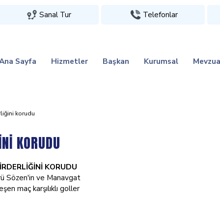
Sanal Tur
Telefonlar
Ana Sayfa
Hizmetler
Başkan
Kurumsal
Mevzua
̇ği̇ni̇ korudu
İNİ KORUDU
İRDERLİĞİNİ KORUDU
rü Sözen'in ve Manavgat
eşen maç karşılıklı goller