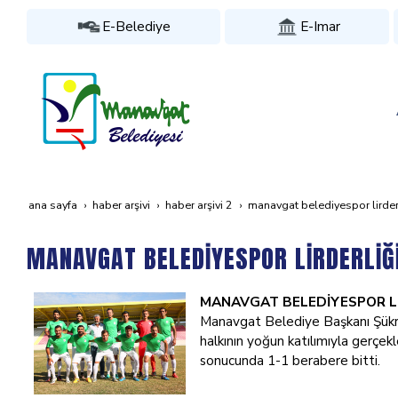
E-Belediye
E-Imar
ana sayfa
haber arşivi
haber arşivi 2
manavgat beledi̇yespor li̇rderli
MANAVGAT BELEDİYESPOR LİRDERLİĞ
MANAVGAT BELEDİYESPOR
L
Manavgat Belediye Başkanı Şük
halkının yoğun katılımıyla gerçekl
sonucunda 1-1 berabere bitti.