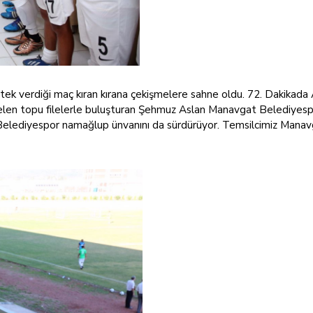
 destek verdiği maç kıran kırana çekişmelere sahne oldu. 72. Dakika
en topu filelerle buluşturan Şehmuz Aslan Manavgat Belediyespor'
t Belediyespor namağlup ünvanını da sürdürüyor. Temsilcimiz Man