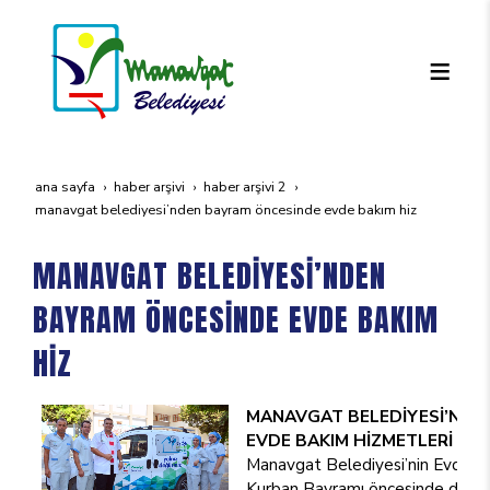
ana sayfa
haber arşivi
haber arşivi 2
manavgat beledi̇yesi̇’nden bayram öncesi̇nde evde bakim hi̇z
MANAVGAT BELEDİYESİ’NDEN
BAYRAM ÖNCESİNDE EVDE BAKIM
HİZ
MANAVGAT BELEDİYESİ’NDE
EVDE BAKIM HİZMETLERİ
Manavgat Belediyesi’nin Evde Ba
Kurban Bayramı öncesinde de ihtiy