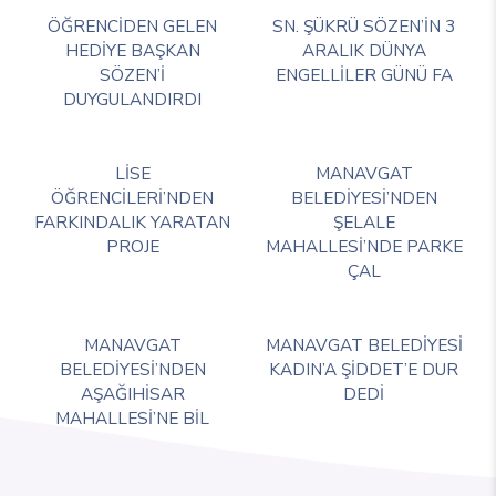
ÖĞRENCİDEN GELEN
SN. ŞÜKRÜ SÖZEN’İN 3
HEDİYE BAŞKAN
ARALIK DÜNYA
SÖZEN’İ
ENGELLİLER GÜNÜ FA
DUYGULANDIRDI
LİSE
MANAVGAT
ÖĞRENCİLERİ’NDEN
BELEDİYESİ’NDEN
FARKINDALIK YARATAN
ŞELALE
PROJE
MAHALLESİ’NDE PARKE
ÇAL
MANAVGAT
MANAVGAT BELEDİYESİ
BELEDİYESİ’NDEN
KADIN’A ŞİDDET’E DUR
AŞAĞIHİSAR
DEDİ
MAHALLESİ’NE BİL