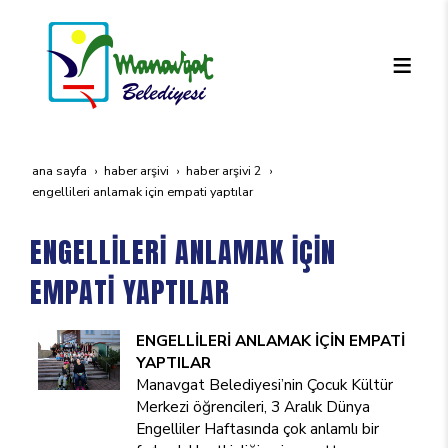
ana sayfa
haber arşivi
haber arşivi 2
engelli̇leri̇ anlamak i̇çi̇n empati̇ yaptilar
ENGELLİLERİ ANLAMAK İÇİN
EMPATİ YAPTILAR
ENGELLİLERİ ANLAMAK İÇİN
EMPATİ
YAPTILAR
Manavgat Belediyesi’nin Çocuk Kültür
Merkezi öğrencileri, 3 Aralık Dünya
Engelliler Haftasında çok anlamlı bir