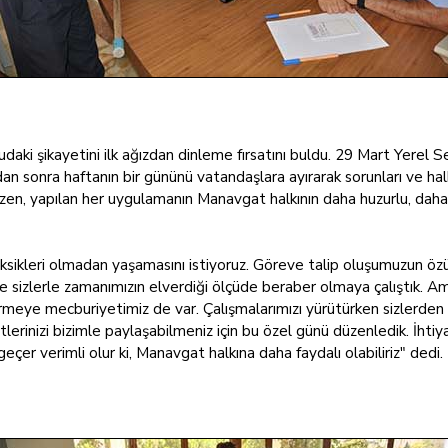
ki şikayetini ilk ağızdan dinleme fırsatını buldu. 29 Mart Yerel Se
an sonra haftanın bir gününü vatandaşlara ayırarak sorunları ve halk
en, yapılan her uygulamanın Manavgat halkının daha huzurlu, daha 
e eksikleri olmadan yaşamasını istiyoruz. Göreve talip oluşumuzun ö
e sizlerle zamanımızın elverdiği ölçüde beraber olmaya çalıştık. Ama
irmeye mecburiyetimiz de var. Çalışmalarımızı yürütürken sizlerd
rtlerinizi bizimle paylaşabilmeniz için bu özel günü düzenledik. İhti
eçer verimli olur ki, Manavgat halkına daha faydalı olabiliriz" dedi.