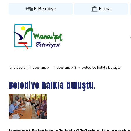
E-Belediye
E-Imar
ana sayfa
haber arşivi
haber arşivi 2
belediye halkla buluştu.
Belediye halkla buluştu.
Manavgat Belediyesi dün Halk Gün'lerinin ilkini gerçekle