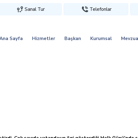
Sanal Tur
Telefonlar
Ana Sayfa
Hizmetler
Başkan
Kurumsal
Mevzua
ştirdi. Çok sayıda vatandaşın ilgi gösterdiği Halk Günü'nde 