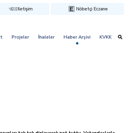
Iletişim
Nöbetçi Eczane
t
Projeler
İhaleler
Haber Arşivi
KVKK
sorunları tek tek dinleyerek not tuttu. Vatandaşlarla