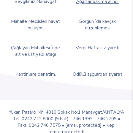
"Sevgilimiz Manavgat"
Ağaçlar bakıma alındı.
Mahalle Meclisleri hayat
Sorgun´da kavşak
buluyor.
düzenlemesi
Çağlayan Mahallesi´nde
Vergi Haftası Ziyareti
alt ve üst yapı atağı
Kantinlere denetim.
Ödüllü aşçılardan ziyaret
Yukarı Pazarcı Mh. 4010 Sokak No:1 Manavgat/ANTALYA
Tel: 0242 742 8000 (9 hat) - 746 1393 - 746 2709 •
Faks: 0242 746 7575 •
[email protected]
• Kep:
[email protected]