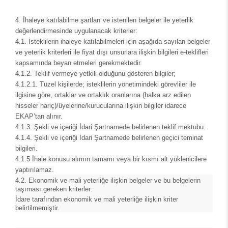
4. İhaleye katılabilme şartları ve istenilen belgeler ile yeterlik
değerlendirmesinde uygulanacak kriterler:
4.1.
İsteklilerin ihaleye katılabilmeleri için aşağıda sayılan belgeler
ve yeterlik kriterleri ile fiyat dışı unsurlara ilişkin bilgileri e-teklifleri
kapsamında beyan etmeleri gerekmektedir.
4.1.2.
Teklif vermeye yetkili olduğunu gösteren bilgiler;
4.1.2.1.
Tüzel kişilerde; isteklilerin yönetimindeki görevliler ile
ilgisine göre, ortaklar ve ortaklık oranlarına (halka arz edilen
hisseler hariç)/üyelerine/kurucularına ilişkin bilgiler idarece
EKAP’tan alınır.
4.1.3.
Şekli ve içeriği İdari Şartnamede belirlenen teklif mektubu.
4.1.4.
Şekli ve içeriği İdari Şartnamede belirlenen geçici teminat
bilgileri.
4.1.5
İhale konusu alımın tamamı veya bir kısmı alt yüklenicilere
yaptırılamaz.
4.2. Ekonomik ve mali yeterliğe ilişkin belgeler ve bu belgelerin
taşıması gereken kriterler:
İdare tarafından ekonomik ve mali yeterliğe ilişkin kriter
belirtilmemiştir.