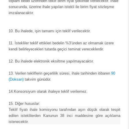
toplam bedel üzerinden teklif birim fiyat şeklinde verilecektir. İhale
sonucunda, üzerine ihale yapılan istekli ile birim fiyat sözleşme
imzalanacaktır.
10.
Bu ihalede, işin tamamı için teklif verilecektir.
11.
İstekliler teklif ettikleri bedelin %3’ünden az olmamak üzere
kendi belirleyecekleri tutarda geçici teminat vereceklerdir.
12.
Bu ihalede elektronik eksiltme yapılmayacaktır.
13.
Verilen tekliflerin geçerlilik süresi, ihale tarihinden itibaren
90
(Doksan)
takvim günüdür.
14.
Konsorsiyum olarak ihaleye teklif verilemez.
15. Diğer hususlar:
Teklif fiyatı ihale komisyonu tarafından aşırı düşük olarak tespit
edilen isteklilerden Kanunun 38 inci maddesine göre açıklama
istenecektir.