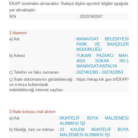
EKAP üzerinden alınacaktır. İhaleye ilişkin ayrıntılı bilgiler aşağıda
yer almaktadır:
İKN
:
2023/342047
1-İdarenin
a)
Adı
:
MANAVGAT BELEDİYESİ
PARK VE BAHÇELER
MÜDÜRLÜĞÜ
b)
Adresi
:
YUKARI PAZARCI MAH.
4010 SOKAK NO:1
MANAVGAT/ANTALYA
c)
Telefon ve faks numarası
:
2427461393 - 2427422853
ç)
İhale dokümanının görülebileceği
:
https://ekap.kik.gov.tr/EKAP/
ve e-imza kullanılarak
indirilebileceği internet sayfası
2-İhale konusu mal alımın
a)
Adı
:
MUHTELİF BOYA MALZEMESİ
ALINMASI İŞİ
b)
Niteliği, türü ve miktarı
:
23 KALEM MUHTELİF BOYA
MALZEMESİ ALINMASI İŞİ