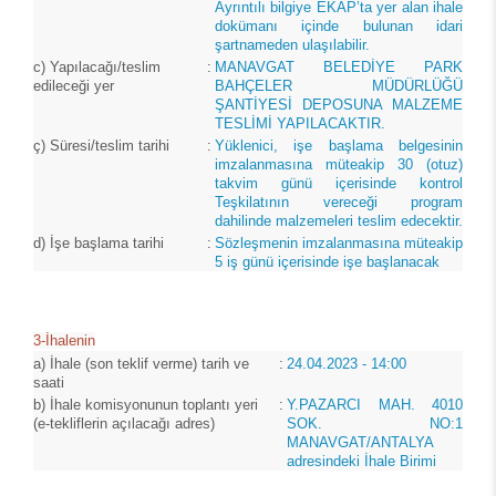
Ayrıntılı bilgiye EKAP’ta yer alan ihale
dokümanı içinde bulunan idari
şartnameden ulaşılabilir.
c)
Yapılacağı/teslim
:
MANAVGAT BELEDİYE PARK
edileceği yer
BAHÇELER MÜDÜRLÜĞÜ
ŞANTİYESİ DEPOSUNA MALZEME
TESLİMİ YAPILACAKTIR.
ç)
Süresi/teslim tarihi
:
Yüklenici, işe başlama belgesinin
imzalanmasına müteakip 30 (otuz)
takvim günü içerisinde kontrol
Teşkilatının vereceği program
dahilinde malzemeleri teslim edecektir.
d)
İşe başlama tarihi
:
Sözleşmenin imzalanmasına müteakip
5 iş günü içerisinde işe başlanacak
3-İhalenin
a)
İhale (son teklif verme) tarih ve
:
24.04.2023 - 14:00
saati
b)
İhale komisyonunun toplantı yeri
:
Y.PAZARCI MAH. 4010
(e-tekliflerin açılacağı adres)
SOK. NO:1
MANAVGAT/ANTALYA
adresindeki İhale Birimi