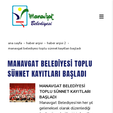
ana sayfa
haber arşivi
haber arşivi 2
manavgat beledi̇yesi̇ toplu sünnet kayitlari başladi
MANAVGAT BELEDİYESİ TOPLU
SÜNNET KAYITLARI BAŞLADI
MANAVGAT BELEDİYESİ
TOPLU SÜNNET KAYITLARI
BAŞLADI
Manavgat Belediyesi’nin her yıl
geleneksel olarak düzenlediği