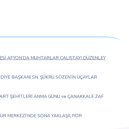
Sİ AFYON’DA MUHTARLAR ÇALIŞTAYI DÜZENLEY
İYE BAŞKANI SN. ŞÜKRÜ SÖZEN’İN ÜÇAYLAR
MART ŞEHİTLERİ ANMA GÜNÜ ve ÇANAKKALE ZAF
ÜR MERKEZİ’NDE SONA YAKLAŞILIYOR