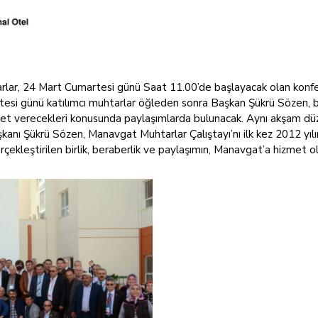
lar, 24 Mart Cumartesi günü Saat 11.00’de başlayacak olan konf
tesi günü katılımcı muhtarlar öğleden sonra Başkan Şükrü Sözen, be
i hizmet verecekleri konusunda paylaşımlarda bulunacak. Aynı akşam
ı Şükrü Sözen, Manavgat Muhtarlar Çalıştayı’nı ilk kez 2012 yılınd
çekleştirilen birlik, beraberlik ve paylaşımın, Manavgat’a hizmet ola