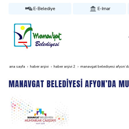
E-Belediye
E-Imar
ana sayfa
haber arşivi
haber arşivi 2
manavgat beledi̇yesi̇ afyon’d
MANAVGAT BELEDİYESİ AFYON’DA MU