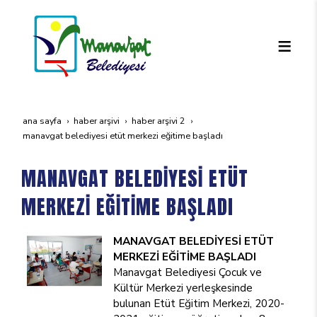
ana sayfa
haber arşivi
haber arşivi 2
manavgat beledi̇yesi̇ etüt merkezi̇ eği̇ti̇me başladi
MANAVGAT BELEDİYESİ ETÜT
MERKEZİ EĞİTİME BAŞLADI
MANAVGAT BELEDİYESİ
ETÜT
MERKEZİ
EĞİTİME BAŞLADI
Manavgat Belediyesi Çocuk ve
Kültür Merkezi yerleşkesinde
bulunan Etüt Eğitim Merkezi, 2020-