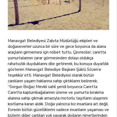
Manavgat Belediyesi Zabıta Müdürlüğü ekipleri ve
doğaseverler uzunca bir süre ve gece boyunca da alana
araçların girmemesi için nöbet tuttu. Çevreciler, caretta
yumurtalarının zarar görmesinden dolayı oldukça
rahatsızlık duyduklarını dile getirerek, bu konuya duyarlılık
gösteren Manavgat Belediye Başkanı Şükrü Sözen’e
teşekkür etti. Manavgat Belediyesi olarak bütün
canlıların yaşam haklarına sahip çıktıklarını belirerek,
“Sorgun Boğaz Mevkii sahil şeridi boyunca Caretta
Caretta kaplumbağalarının üreme ve yumurta bırakma
alanına sahip çıkmak amacıyla motorlu taşıtların ulaşımını
kısıtlama kararı aldık. Doğa yalnızca biz insanlara ait değil.
Evrenin bütün güzelliklerini sadece insanların yaşaması ve
bizlerin diğer canlıları yok sayarak doğanın nimetlerinden