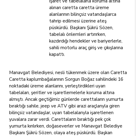
işaret ve tabelalarla koruma altına
alınan caretta caretta üreme
alanlarının bilinçsiz vatandaşlarca
tahrip edilmesi üzerine ateş
püskürdü. Başkanı Şükrü Sözen,
tabelalı önlemleri artırırken,
kazdırdığı hendekler ve bariyerlerle,
sahili motorlu araç giriş ve çıkışlarına
kapattı.
Manavgat Belediyesi, nesli tükenmek üzere olan Caretta
Caretta kaplumbağalarının Sorgun Boğaz sahilindeki 16
noktadaki üreme alanlarını, yerleştirdikleri uyarı
tabelaları, şeritler ve işaretlemelerle koruma altına
almıştı. Ancak geçtiğimiz günlerde carettaların yumurta
bıraktığı sahile, jeep ve ATV gibi arazi araçlarıyla giren
bilinçsiz vatandaşlar, uyarı tabelalarıyla işaretlenen
yuvalara zarar verdi. Carettaların bıraktığı pek çok
yumurta kırılırken, doğaseverler ve Manavgat Belediye
Başkanı Şükrü Sözen, olaya ateş püskürdü. Başkan