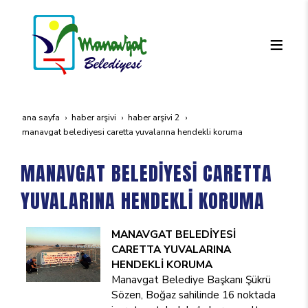
ana sayfa
haber arşivi
haber arşivi 2
manavgat beledi̇yesi̇ caretta yuvalarina hendekli̇ koruma
MANAVGAT BELEDİYESİ CARETTA
YUVALARINA HENDEKLİ KORUMA
MANAVGAT BELEDİYESİ
CARETTA YUVALARINA
HENDEKLİ KORUMA
Manavgat Belediye Başkanı Şükrü
Sözen, Boğaz sahilinde 16 noktada