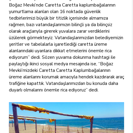
Boğaz Mevki’nde Caretta Caretta kaplumbağalarının
yumurtlama alanları olan 16 noktada güvenlik
tedbirlerimizi büyük bir titizlik içerisinde almamıza
rağmen, bazı vatandaşlarımızın bilinçli ya da bilinçsiz
olarak araçlarıyla girerek yuvalara zarar verdiklerini
üzülerek görmekteyiz. Vatandaşlarımızdan belediyemizin
şeritler ve tabelalarla işaretlediği caretta üreme
alanlarındaki uyarılara dikkat etmelerini önemle rica
ediyorum” dedi. Sözen yuvama dokunma hashtagi ile
paylaştığı ikinci sosyal medya mesajında ise, “Boğaz
Mevkii’mizdeki Caretta Caretta Kaplumbağalarının
üreme alanlarını korumak amacıyla hendek kazdırarak araç
trafiğine kapattık. Vatandaşlarımızdan bu konuda daha
duyarlı olmalarını önemle rica ediyoruz” dedi.