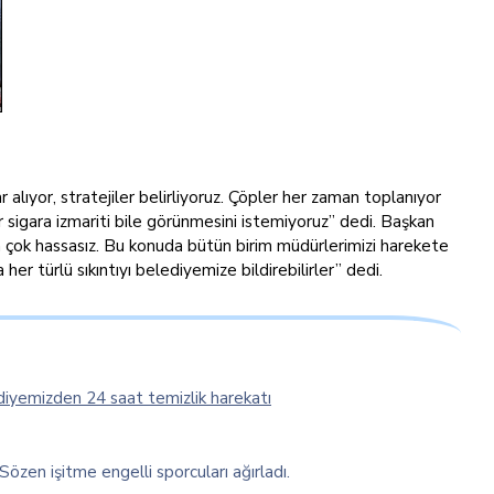
alıyor, stratejiler belirliyoruz. Çöpler her zaman toplanıyor
 sigara izmariti bile görünmesini istemiyoruz” dedi. Başkan
a çok hassasız. Bu konuda bütün birim müdürlerimizi harekete
er türlü sıkıntıyı belediyemize bildirebilirler” dedi.
iyemizden 24 saat temizlik harekatı
özen işitme engelli sporcuları ağırladı.