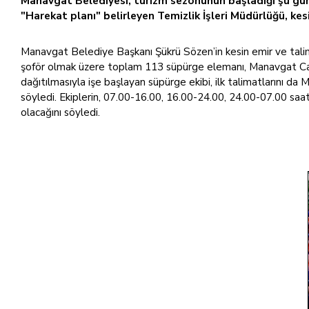
Manavgat Belediyesi, turizm sezonunun başladığı şu günler
"Harekat planı" belirleyen Temizlik İşleri Müdürlüğü, kesi
Manavgat Belediye Başkanı Şükrü Sözen’in kesin emir ve talimatı
şoför olmak üzere toplam 113 süpürge elemanı, Manavgat Caddel
dağıtılmasıyla işe başlayan süpürge ekibi, ilk talimatlarını 
söyledi. Ekiplerin, 07.00-16.00, 16.00-24.00, 24.00-07.00 saat
olacağını söyledi.