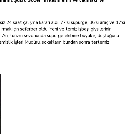
anımız Şükrü Sözen' in kesin emir ve talimatı ile
 24 saat çalışma kararı aldı. 77’si süpürge, 36’sı araç ve 17’si
k için seferber oldu. Yeni ve temiz işbaşı giysilerinin
et Arı, turizm sezonunda süpürge ekibine büyük iş düştüğünü
emizlik İşleri Müdürü, sokakların bundan sonra tertemiz