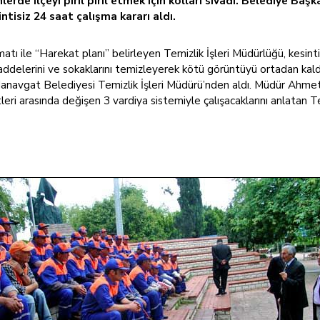
de ilçeyi pırıl pırıl etmek için kolları sıvadı. Belediye Başk
ntisiz 24 saat çalışma kararı aldı.
 ile “Harekat planı” belirleyen Temizlik İşleri Müdürlüğü, kesintisiz
erini ve sokaklarını temizleyerek kötü görüntüyü ortadan kaldırma
da Manavgat Belediyesi Temizlik İşleri Müdürü’nden aldı. Müdür Ahm
leri arasında değişen 3 vardiya sistemiyle çalışacaklarını anlatan T