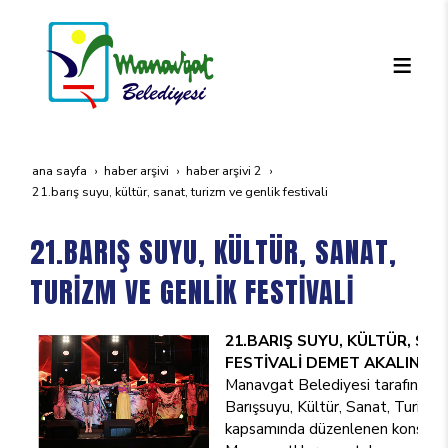
ana sayfa
haber arşivi
haber arşivi 2
21.bariş suyu, kültür, sanat, turi̇zm ve genli̇k festi̇vali̇
21.BARIŞ SUYU, KÜLTÜR, SANAT,
TURİZM VE GENLİK FESTİVALİ
21.BARIŞ SUYU, KÜLTÜR, SAN
FESTİVALİ DEMET AKALIN KO
Manavgat Belediyesi tarafından b
Barışsuyu, Kültür, Sanat, Turizm 
kapsamında düzenlenen konser ve