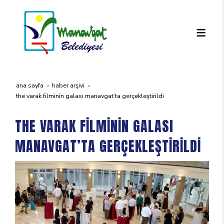
ana sayfa
haber arşivi
the varak fi̇lmi̇ni̇n galasi manavgat’ta gerçekleşti̇ri̇ldi̇
THE VARAK FİLMİNİN GALASI
MANAVGAT’TA GERÇEKLEŞTİRİLDİ