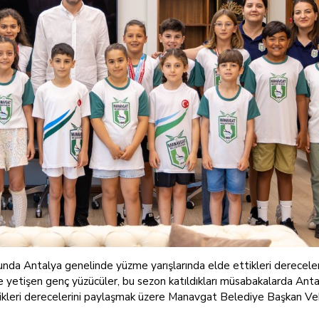
a Antalya genelinde yüzme yarışlarında elde ettikleri derecelerl
yetişen genç yüzücüler, bu sezon katıldıkları müsabakalarda Antaly
ettikleri derecelerini paylaşmak üzere Manavgat Belediye Başkan Vek