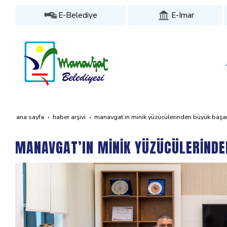
E-Belediye
E-Imar
ana sayfa
haber arşivi
manavgat’in mi̇ni̇k yüzücüleri̇nden büyük başar
MANAVGAT’IN MİNİK YÜZÜCÜLERİNDE