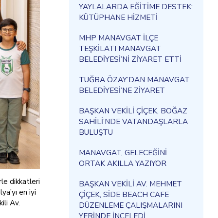
YAYLALARDA EĞİTİME DESTEK:
KÜTÜPHANE HİZMETİ
MHP MANAVGAT İLÇE
TEŞKİLATI MANAVGAT
BELEDİYESİ’Nİ ZİYARET ETTİ
TUĞBA ÖZAY’DAN MANAVGAT
BELEDİYESİ’NE ZİYARET
BAŞKAN VEKİLİ ÇİÇEK, BOĞAZ
SAHİLİ’NDE VATANDAŞLARLA
BULUŞTU
MANAVGAT, GELECEĞİNİ
ORTAK AKILLA YAZIYOR
e dikkatleri
BAŞKAN VEKİLİ AV. MEHMET
a’yı en iyi
ÇİÇEK, SİDE BEACH CAFE
ili Av.
DÜZENLEME ÇALIŞMALARINI
YERİNDE İNCELEDİ