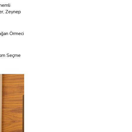
önemli
ker, Zeynep
Çağan Örmeci
akım Seçme