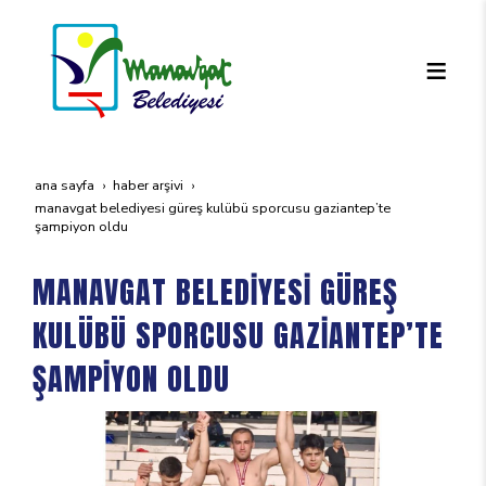
ana sayfa
haber arşivi
manavgat beledi̇yesi̇ güreş kulübü sporcusu gazi̇antep’te
şampi̇yon oldu
MANAVGAT BELEDİYESİ GÜREŞ
KULÜBÜ SPORCUSU GAZİANTEP’TE
ŞAMPİYON OLDU