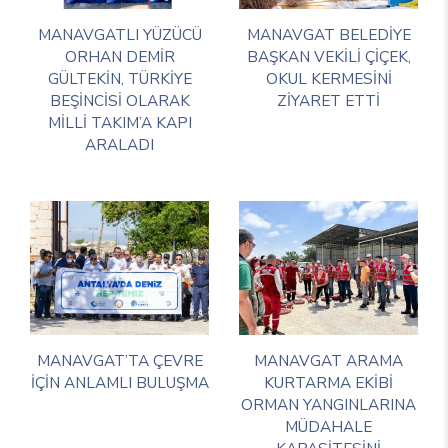
MANAVGATLI YÜZÜCÜ
MANAVGAT BELEDİYE
ORHAN DEMİR
BAŞKAN VEKİLİ ÇİÇEK,
GÜLTEKİN, TÜRKİYE
OKUL KERMESİNİ
BEŞİNCİSİ OLARAK
ZİYARET ETTİ
MİLLİ TAKIM’A KAPI
ARALADI
MANAVGAT’TA ÇEVRE
MANAVGAT ARAMA
İÇİN ANLAMLI BULUŞMA
KURTARMA EKİBİ
ORMAN YANGINLARINA
MÜDAHALE