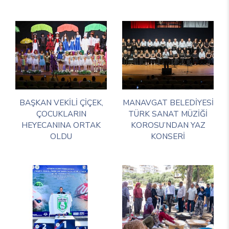
BAŞKAN VEKİLİ ÇİÇEK,
MANAVGAT BELEDİYESİ
ÇOCUKLARIN
TÜRK SANAT MÜZİĞİ
HEYECANINA ORTAK
KOROSU’NDAN YAZ
OLDU
KONSERİ