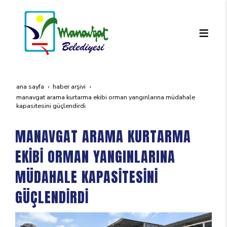
ana sayfa
haber arşivi
manavgat arama kurtarma eki̇bi̇ orman yanginlarina müdahale
kapasi̇tesi̇ni̇ güçlendi̇rdi̇
MANAVGAT ARAMA KURTARMA
EKİBİ ORMAN YANGINLARINA
MÜDAHALE KAPASİTESİNİ
GÜÇLENDİRDİ