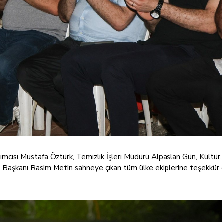
mcısı Mustafa Öztürk, Temizlik İşleri Müdürü Alpaslan Gün, Kültür
ı Başkanı Rasim Metin sahneye çıkan tüm ülke ekiplerine teşekkür