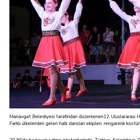
Manavgat Belediyesi tarafından düzenlenen12. Uluslararası H
Farklı ülkelerden gelen halk dansları ekipleri, rengarenk kostüml
20.30’da başlayan sahne gösterilerinde, Türkiye, Kolombiya, 