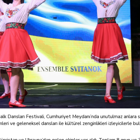
alk Dansları Festivali, Cumhuriyet Meydanı’nda unutulmaz anlara 
eri ve geleneksel dansları ile kültürel zenginlikleri izleyicilerle bu
Gürcistan ve Ukrayna’dan gelen ekipler yer aldı. Toplam 8 grup ve