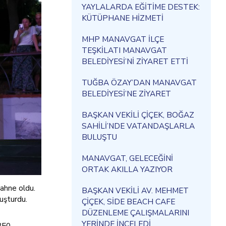
YAYLALARDA EĞİTİME DESTEK:
KÜTÜPHANE HİZMETİ
MHP MANAVGAT İLÇE
TEŞKİLATI MANAVGAT
BELEDİYESİ’Nİ ZİYARET ETTİ
TUĞBA ÖZAY’DAN MANAVGAT
BELEDİYESİ’NE ZİYARET
BAŞKAN VEKİLİ ÇİÇEK, BOĞAZ
SAHİLİ’NDE VATANDAŞLARLA
BULUŞTU
MANAVGAT, GELECEĞİNİ
ORTAK AKILLA YAZIYOR
sahne oldu.
BAŞKAN VEKİLİ AV. MEHMET
luşturdu.
ÇİÇEK, SİDE BEACH CAFE
DÜZENLEME ÇALIŞMALARINI
YERİNDE İNCELEDİ
 350