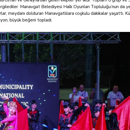
 sergilediler. Manavgat Belediyesi Halk Oyunları Topluluğu’nun da ye
rlar, meydanı dolduran Manavgatlılara coşkulu dakikalar yaşattı. Kü
asyon, büyük beğeni topladı.