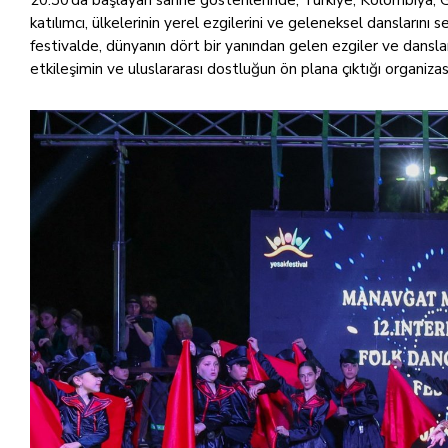
katılımcı, ülkelerinin yerel ezgilerini ve geleneksel danslarını
festivalde, dünyanın dört bir yanından gelen ezgiler ve dansla
etkileşimin ve uluslararası dostluğun ön plana çıktığı organiz