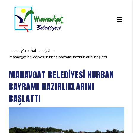
ana sayfa
haber arşivi
manavgat beledi̇yesi̇ kurban bayrami hazirliklarini başlatti
MANAVGAT BELEDİYESİ KURBAN
BAYRAMI HAZIRLIKLARINI
BAŞLATTI