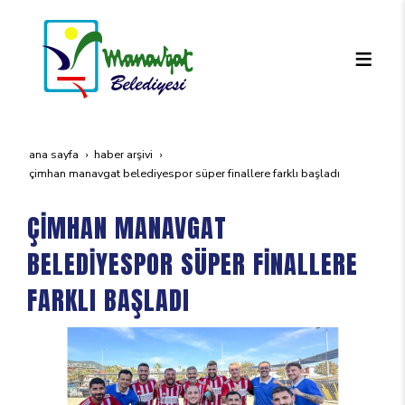
ana sayfa
haber arşivi
çi̇mhan manavgat beledi̇yespor süper fi̇nallere farkli başladi
ÇİMHAN MANAVGAT
BELEDİYESPOR SÜPER FİNALLERE
FARKLI BAŞLADI