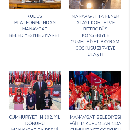
KUDÜS
MANAVGAT’TA FENER
PLATFORMU’NDAN
ALAYI, KORTEJ VE
MANAVGAT
RETROBÜS
BELEDİYESİ’NE ZİYARET
KONSERİYLE
CUMHURİYET BAYRAMI
COŞKUSU ZİRVEYE
ULAŞTI
CUMHURİYET'İN 102. YIL
MANAVGAT BELEDİYESİ
DÖNÜMÜ
EĞİTİM KURUMLARINDA
MANAVGAT’TA RESMİ
CUMHURİYET COŞKUSU