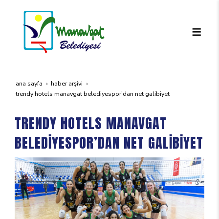
ana sayfa
haber arşivi
trendy hotels manavgat beledi̇yespor’dan net gali̇bi̇yet
TRENDY HOTELS MANAVGAT
BELEDİYESPOR’DAN NET GALİBİYET