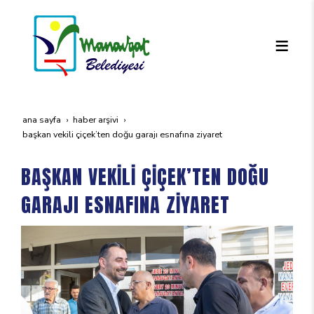
ana sayfa
haber arşivi
başkan veki̇li̇ çi̇çek’ten doğu garaji esnafina zi̇yaret
BAŞKAN VEKİLİ ÇİÇEK’TEN DOĞU
GARAJI ESNAFINA ZİYARET