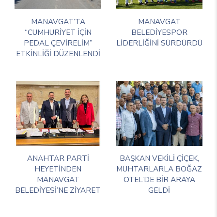
MANAVGAT’TA
MANAVGAT
“CUMHURİYET İÇİN
BELEDİYESPOR
PEDAL ÇEVİRELİM”
LİDERLİĞİNİ SÜRDÜRDÜ
ETKİNLİĞİ DÜZENLENDİ
ANAHTAR PARTİ
BAŞKAN VEKİLİ ÇİÇEK,
HEYETİNDEN
MUHTARLARLA BOĞAZ
MANAVGAT
OTEL’DE BİR ARAYA
BELEDİYESİ’NE ZİYARET
GELDİ