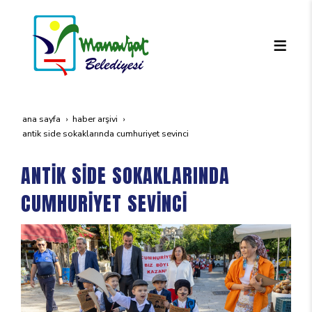
ana sayfa
haber arşivi
anti̇k si̇de sokaklarinda cumhuri̇yet sevi̇nci̇
ANTİK SİDE SOKAKLARINDA
CUMHURİYET SEVİNCİ