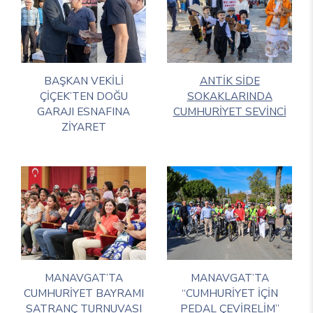
BAŞKAN VEKİLİ
ANTİK SİDE
ÇİÇEK’TEN DOĞU
SOKAKLARINDA
GARAJI ESNAFINA
CUMHURİYET SEVİNCİ
ZİYARET
MANAVGAT’TA
MANAVGAT’TA
CUMHURİYET BAYRAMI
“CUMHURİYET İÇİN
SATRANÇ TURNUVASI
PEDAL ÇEVİRELİM”