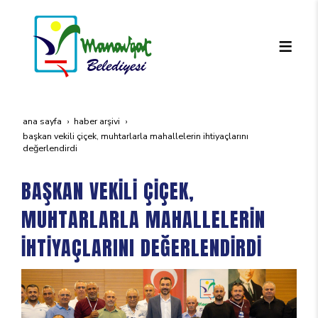
ana sayfa
haber arşivi
başkan veki̇li̇ çi̇çek, muhtarlarla mahalleleri̇n i̇hti̇yaçlarini
değerlendi̇rdi̇
BAŞKAN VEKİLİ ÇİÇEK,
MUHTARLARLA MAHALLELERİN
İHTİYAÇLARINI DEĞERLENDİRDİ