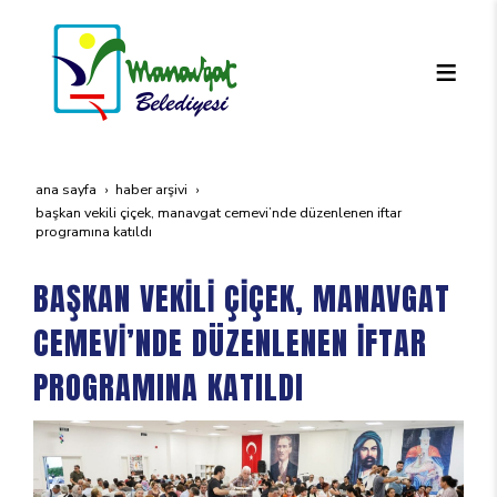
ana sayfa
haber arşivi
başkan veki̇li̇ çi̇çek, manavgat cemevi̇’nde düzenlenen i̇ftar
programina katildi
BAŞKAN VEKİLİ ÇİÇEK, MANAVGAT
CEMEVİ’NDE DÜZENLENEN İFTAR
PROGRAMINA KATILDI