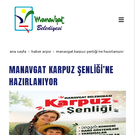
ana sayfa
haber arşivi
manavgat karpuz şenli̇ği̇’ne hazirlaniyor
MANAVGAT KARPUZ ŞENLİĞİ’NE
HAZIRLANIYOR