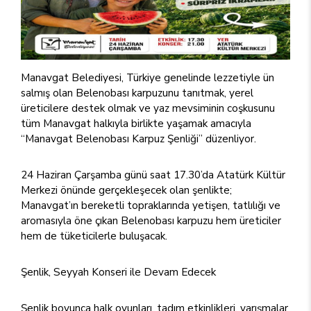
Manavgat Belediyesi, Türkiye genelinde lezzetiyle ün
salmış olan Belenobası karpuzunu tanıtmak, yerel
üreticilere destek olmak ve yaz mevsiminin coşkusunu
tüm Manavgat halkıyla birlikte yaşamak amacıyla
“Manavgat Belenobası Karpuz Şenliği” düzenliyor.
24 Haziran Çarşamba günü saat 17.30’da Atatürk Kültür
Merkezi önünde gerçekleşecek olan şenlikte;
Manavgat’ın bereketli topraklarında yetişen, tatlılığı ve
aromasıyla öne çıkan Belenobası karpuzu hem üreticiler
hem de tüketicilerle buluşacak.
Şenlik, Seyyah Konseri ile Devam Edecek
Şenlik boyunca halk oyunları, tadım etkinlikleri, yarışmalar