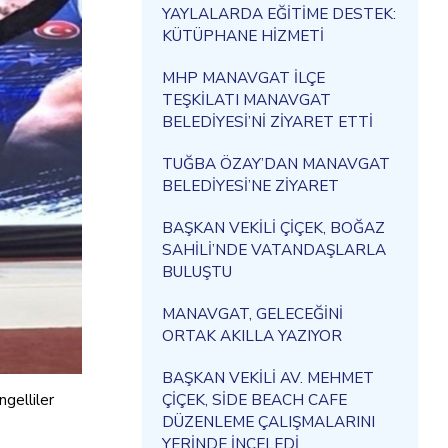
YAYLALARDA EĞİTİME DESTEK:
KÜTÜPHANE HİZMETİ
MHP MANAVGAT İLÇE
TEŞKİLATI MANAVGAT
BELEDİYESİ’Nİ ZİYARET ETTİ
TUĞBA ÖZAY’DAN MANAVGAT
BELEDİYESİ’NE ZİYARET
BAŞKAN VEKİLİ ÇİÇEK, BOĞAZ
SAHİLİ’NDE VATANDAŞLARLA
BULUŞTU
MANAVGAT, GELECEĞİNİ
ORTAK AKILLA YAZIYOR
BAŞKAN VEKİLİ AV. MEHMET
gelliler
ÇİÇEK, SİDE BEACH CAFE
DÜZENLEME ÇALIŞMALARINI
YERİNDE İNCELEDİ