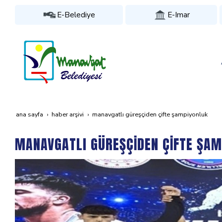
E-Belediye
E-Imar
ana sayfa
haber arşivi
manavgatli güreşçi̇den çi̇fte şampi̇yonluk
MANAVGATLI GÜREŞÇİDEN ÇİFTE ŞAM