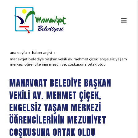
ana sayfa
haber arşivi
manavgat beledi̇ye başkan veki̇li̇ av. mehmet çi̇çek, engelsi̇z yaşam
merkezi̇ öğrenci̇leri̇ni̇n mezuni̇yet coşkusuna ortak oldu
MANAVGAT BELEDİYE BAŞKAN
VEKİLİ AV. MEHMET ÇİÇEK,
ENGELSİZ YAŞAM MERKEZİ
ÖĞRENCİLERİNİN MEZUNİYET
COŞKUSUNA ORTAK OLDU