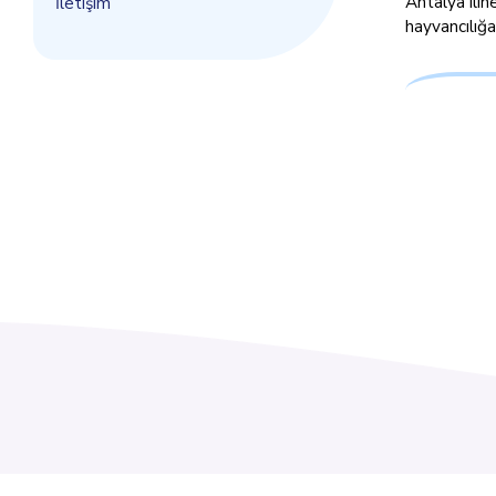
Antalya ilin
İletişim
hayvancılığa