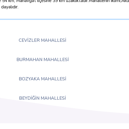
e 54 km, Manavgat ilçesine 39 km uzaklıktadır.Mahallenin iklimi,Akde
 dayalıdır.
CEVİZLER MAHALLESİ
BURMAHAN MAHALLESİ
BOZYAKA MAHALLESİ
BEYDİĞİN MAHALLESİ