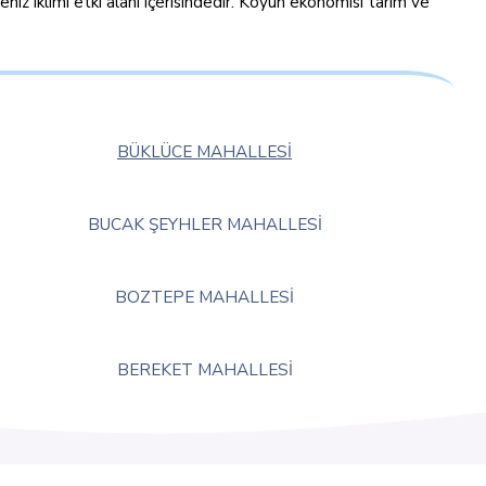
niz iklimi etki alanı içerisindedir. Köyün ekonomisi tarım ve
BÜKLÜCE MAHALLESİ
BUCAK ŞEYHLER MAHALLESİ
BOZTEPE MAHALLESİ
BEREKET MAHALLESİ