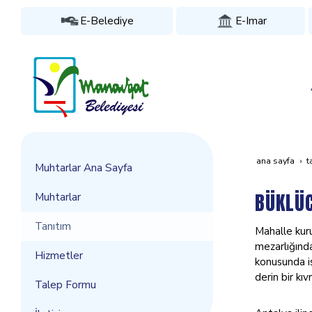
E-Belediye
E-Imar
ana sayfa
t
Muhtarlar Ana Sayfa
BÜKLÜ
Muhtarlar
Tanıtım
Mahalle kuru
mezarlığında
Hizmetler
konusunda is
derin bir k
Talep Formu