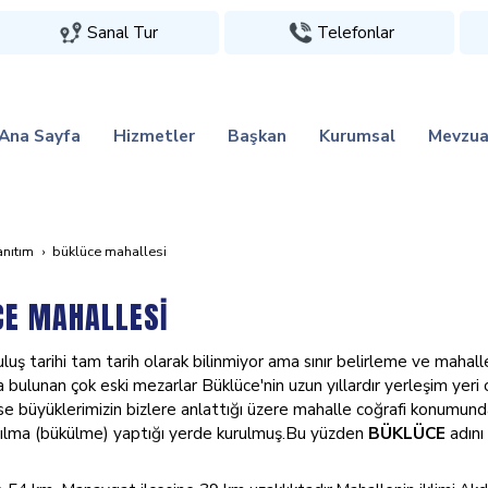
Sanal Tur
Telefonlar
Ana Sayfa
Hizmetler
Başkan
Kurumsal
Mevzua
anıtım
büklüce mahallesi̇
CE MAHALLESİ
luş tarihi tam tarih olarak bilinmiyor ama sınır belirleme ve mahall
 bulunan çok eski mezarlar Büklüce'nin uzun yıllardır yerleşim yer
e büyüklerimizin bizlere anlattığı üzere mahalle coğrafi konumunda
ıvrılma (bükülme) yaptığı yerde kurulmuş.Bu yüzden
BÜKLÜCE
adını 