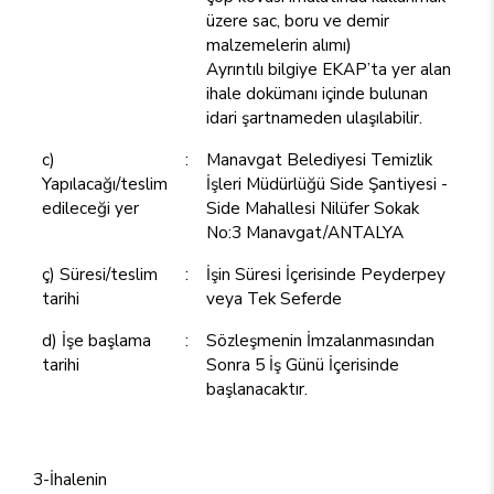
üzere sac, boru ve demir
malzemelerin alımı)
Ayrıntılı bilgiye EKAP’ta yer alan
ihale dokümanı içinde bulunan
idari şartnameden ulaşılabilir.
c)
:
Manavgat Belediyesi Temizlik
Yapılacağı/teslim
İşleri Müdürlüğü Side Şantiyesi -
edileceği yer
Side Mahallesi Nilüfer Sokak
No:3 Manavgat/ANTALYA
ç) Süresi/teslim
:
İşin Süresi İçerisinde Peyderpey
tarihi
veya Tek Seferde
d) İşe başlama
:
Sözleşmenin İmzalanmasından
tarihi
Sonra 5 İş Günü İçerisinde
başlanacaktır.
3-İhalenin