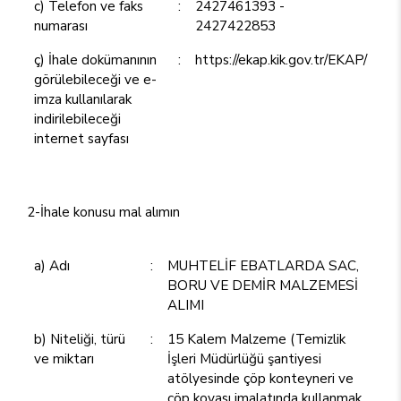
c) Telefon ve faks
:
2427461393 -
numarası
2427422853
ç) İhale dokümanının
:
https://ekap.kik.gov.tr/EKAP/
görülebileceği ve e-
imza kullanılarak
indirilebileceği
internet sayfası
2-İhale konusu mal alımın
a) Adı
:
MUHTELİF EBATLARDA SAC,
BORU VE DEMİR MALZEMESİ
ALIMI
b) Niteliği, türü
:
15 Kalem Malzeme (Temizlik
ve miktarı
İşleri Müdürlüğü şantiyesi
atölyesinde çöp konteyneri ve
çöp kovası imalatında kullanmak