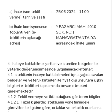
a) İhale (son teklif
:
25.06.2024 - 11:00
verme) tarih ve saati
b) İhale komisyonunun
:
Y.PAZARCI MAH. 4010
toplantı yeri (e-
SOK. NO:1
tekliflerin açılacağı
MANAVGAT/ANTALYA
adres)
adresindeki İhale Birimi
4. İhaleye katılabilme şartları ve istenilen belgeler ile
yeterlik değerlendirmesinde uygulanacak kriterler:
4.1. İsteklilerin ihaleye katılabilmeleri için aşağıda sayılan
belgeler ve yeterlik kriterleri ile fiyat dışı unsurlara ilişkin
bilgileri e-teklifleri kapsamında beyan etmeleri
gerekmektedir.
4.1.2. Teklif vermeye yetkili olduğunu gösteren bilgiler;
4.1.2.1. Tüzel kişilerde; isteklilerin yönetimindeki
görevliler ile ilgisine göre, ortaklar ve ortaklık oranlarına